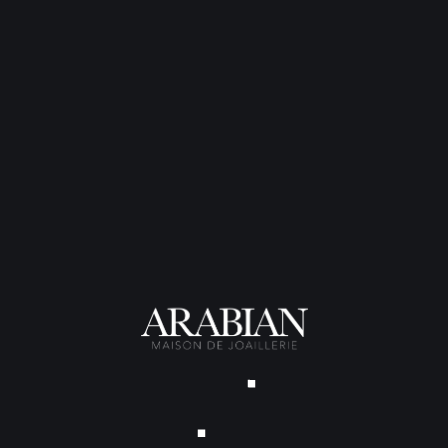
CONTACT
Thomas Arabian
Bijoutier Joaillier Créateur
38 rue Poquelin Molière
33000 Bordeaux
06 71 43 75 87
contact@thomas-arabian.fr
Sur RDV du lundi au
vendredi, de 9.30 à 18.00
L’ATELIER
Bijoux sur Mesure