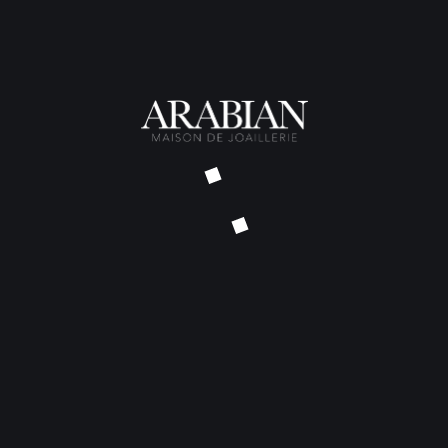
Saphir jaune – 2,11 ct
Saphir orange – 1,61 ct
 détail ou à faire monter sur une création réalisée par T
s Arabian sont également visibles en prenant rendez-vous à