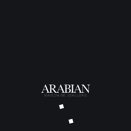
Toutes les pierres de couleu
puisqu’elles ne sont fixées q
montés en serti clos.
Poids total
: 4 grammes
Métal
: Or blanc palladié 18 c
Pierres
: Diamants blancs, poi
Apatites
Grenats mandarins
Grenats tsavorites
Rhodolites
Saphirs jaunes
Saphirs orange
Saphirs verts
Topazes
TARIF SUR DEMANDE – DÉLAI
NOUS CONTACTER