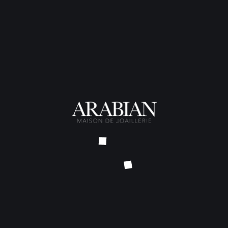
Ce solitaire existe également
Poids total
: 6 grammes
Métal
: Or blanc palladié 18 c
Pierre de centre
: Saphir bleu,
Autres pierres
: Diamants bagu
TARIF SUR DEMANDE – DÉLAI
NOUS CONTACTER
TELIER
COLLECTIONS