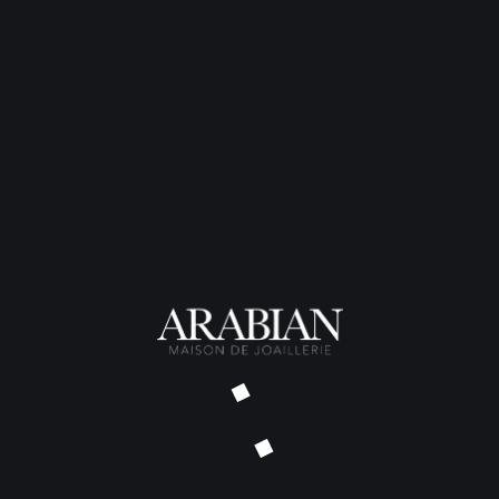
posée sur une demi perle de
une touche d’originalité av
Cette bague existe égalemen
– or rouge et tourmaline :
Ba
– autre déclinaison or roug
Watermelon 2
– or blanc et tourmaline :
Ba
Poids total
: 3,5 grammes
Métal
: Or rouge 18 carats
Perle
: Perle de Tahiti qualité 
Pierre de centre
: Tourmaline
Autres pierres
: Alexandrites
TARIF SUR DEMANDE – DÉLAI
NOUS CONTACTER