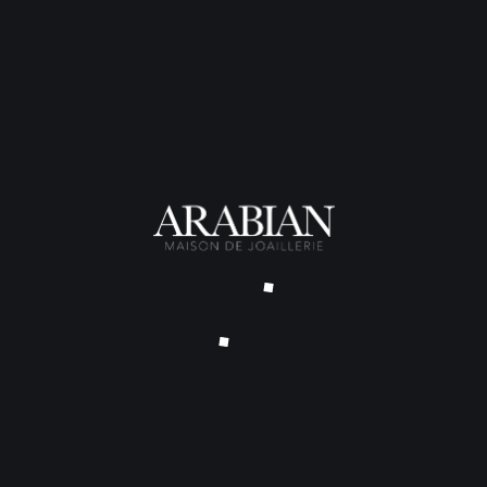
Poids total
: 3,95 grammes
Métal
: Or jaune 18 carats
Pierre
: Zircon Cognac, taille 
Taille
: 55
TARIF SUR DEMANDE – DÉLAI
NOUS CONTACTER
TELIER
COLLECTIONS
ux sur Mesure
Coeur de Perle