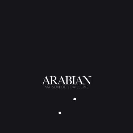
Poids total
: 6 grammes
Largeur
: 5 millimètres
Métal
: Or jaune 18 carats
Pierres
:
Grenat spéssartite
Rubis
Saphir bleu
Saphir jaune
Saphir rose
Saphir violet
Tourmaline paraïba
TARIF SUR DEMANDE – DÉLAI
NOUS CONTACTER