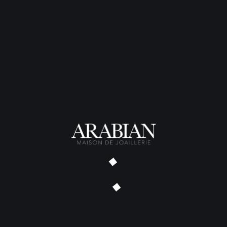
– or rouge et diamants :
Alli
Ainsi que, en version homme
– or blanc et saphir bleu :
Al
– or blanc, sans pierre :
Alli
– or blanc et spinelle bleu, fi
Poids total
: 12 grammes
Largeur
: 8 millimètres
Métal
: Or rouge 18 carats
Pierre
: Diamant noir, 0,16 car
TARIF SUR DEMANDE – DÉLAI
NOUS CONTACTER