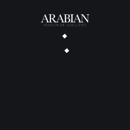
CONTACT
Thomas Arabian
Bijoutier Joaillier Créateur
38 rue Poquelin Molière
33000 Bordeaux
06 71 43 75 87
contact@thomas-arabian.fr
Sur RDV du lundi au
vendredi, de 9.30 à 18.00
L’ATELIER
Bijoux sur Mesure
Transformations et Réparations
Collections Maison Arabian