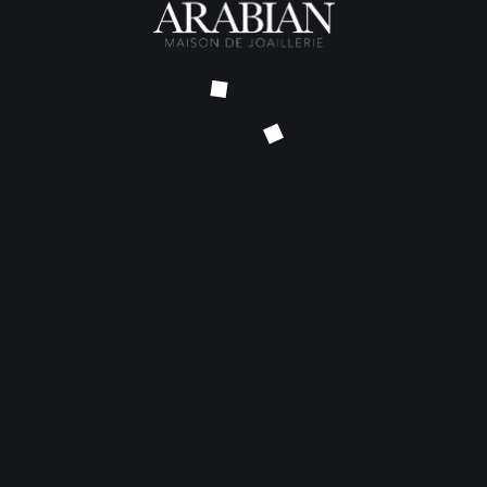
Bijoutier Joaillier Créateur
38 rue Poquelin Molière
33000 Bordeaux
06 71 43 75 87
contact@thomas-arabian.fr
Sur RDV du lundi au
vendredi, de 9.30 à 18.00
L’ATELIER
Bijoux sur Mesure
Transformations et Réparations
Collections Maison Arabian
NOS RÉALISATIONS
Bagues
Alliances