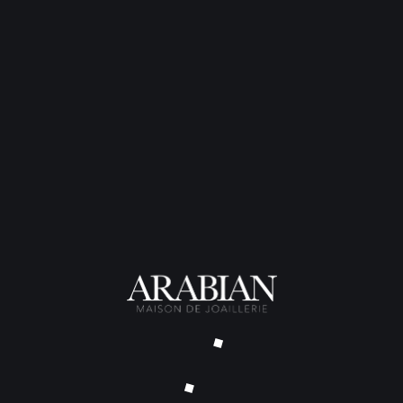
CONTACT
Thomas Arabian
Bijoutier Joaillier Créateur
38 rue Poquelin Molière
33000 Bordeaux
06 71 43 75 87
contact@thomas-arabian.fr
Sur RDV du lundi au
vendredi, de 9.30 à 18.00
L’ATELIER
Bijoux sur Mesure
Transformations et Réparations